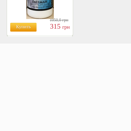
1050,0
грн
315
грн
Купить
БОЯРЫШНИК ТАБЛ.
№120, 500 МГ.
810
Купить
грн