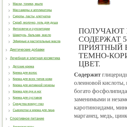
Маски, тоники, мыло
Массажеры и аппликаторы
Сиропы, пасты, клетчатка
Скраб, молочко, гель для душа
ПОЛУЧАЮТ 
Фитосвечи и супозитории
Шампунь, бальзам, масло
СОДЕРЖАТ 
Эфирные и растительные масла
ПРИЯТНЫЙ 
Диетические добавки
ТЕМНО-КОР
Лечебная и элитная косметика
ЦВЕТ.
Детские крема
Крема для волос
Содержит
глицерид
Крема для всех типов кожи
олеиновой кислоты,
Крема для интимной гигиены
богато фосфолипида
Крема для рук и ног
Крема для суставов
заменимыми и незаме
Средства вокруг глаз
каротиноидами, мине
Сыворотки и крема для лица
марганец, медь, цинк
Спортивное питание
Аминокислоты