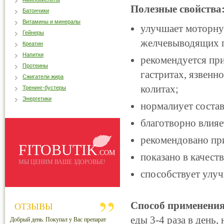
Полезные свойства
Батончики
Витамины и минералы
улучшает моторну
Гейнеры
желчевыводящих 
Креатин
Напитки
рекомендуется при
Протеины
гастритах, язвенн
Сжигатели жира
колитах;
Тренинг-бустеры
Энергетики
нормалиует соста
благотворно влияе
рекомендовано пр
FITOBUTIK
.COM
показано в качест
МЫ ЦЕНИМ ВАШЕ ЗДОРОВЬЕ!
способствует улу
Способ применения
ОТЗЫВЫ
еды 3-4 раза в день, 
Добрый день. Покупал у Вас препарат